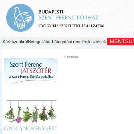
MENTSÜ
Kórházunkról
Betegellátás
Látogatási rend
Fejlesztések
Nyitólap
GYÓGYNÖVÉNYKERT